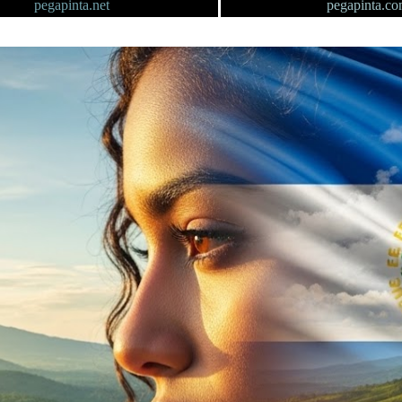
pegapinta.net
pegapinta.c