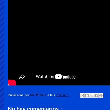
Publicadas por
ARTISTICA
a la/s
2:00 a.m.
No hay comentarios.: