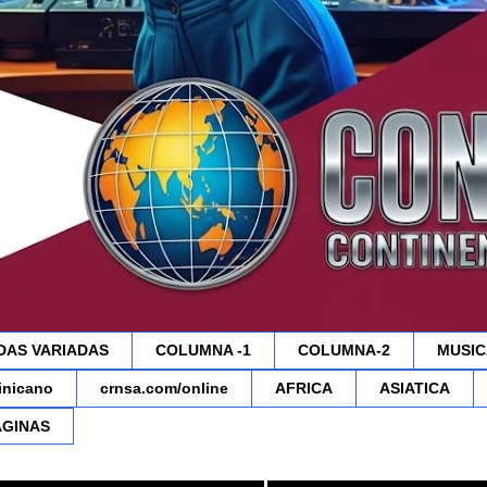
DAS VARIADAS
COLUMNA -1
COLUMNA-2
MUSIC
minicano
crnsa.com/online
AFRICA
ASIATICA
AGINAS