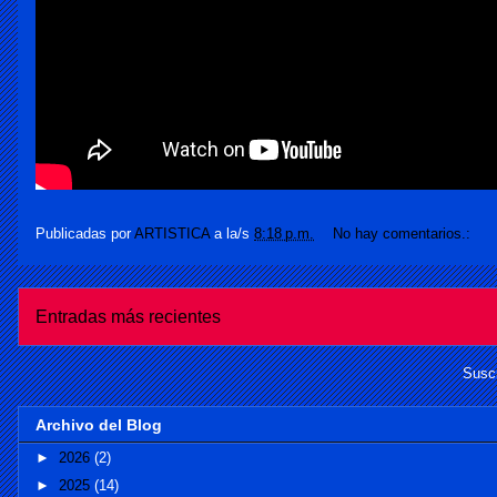
Publicadas por
ARTISTICA
a la/s
8:18 p.m.
No hay comentarios.:
Entradas más recientes
Suscr
Archivo del Blog
►
2026
(2)
►
2025
(14)