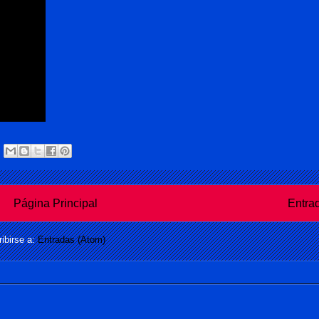
Página Principal
Entra
ibirse a:
Entradas (Atom)