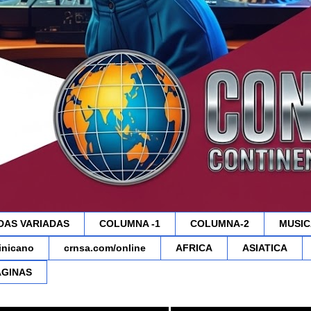
DAS VARIADAS
COLUMNA -1
COLUMNA-2
MUSIC
minicano
crnsa.com/online
AFRICA
ASIATICA
AGINAS