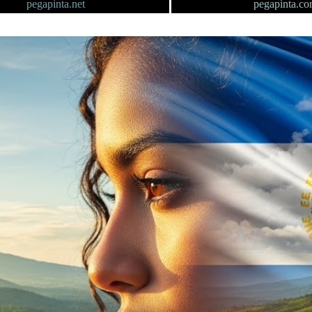
pegapinta.net
pegapinta.c