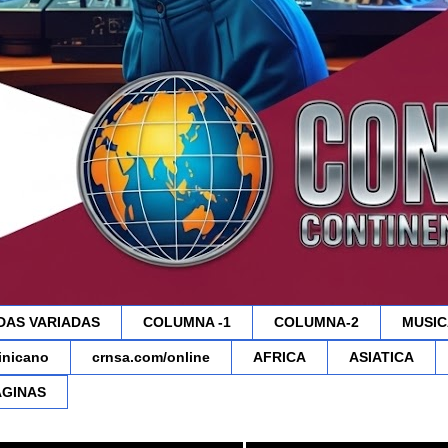
DAS VARIADAS
COLUMNA -1
COLUMNA-2
MUSIC
minicano
crnsa.com/online
AFRICA
ASIATICA
AGINAS