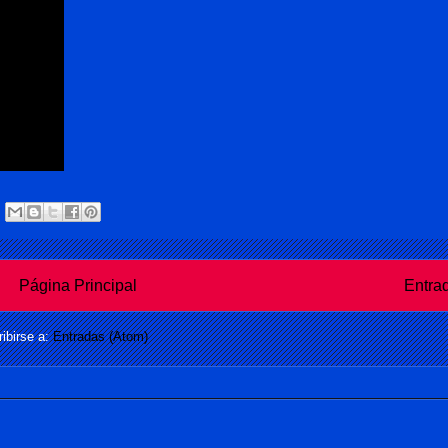
Página Principal
Entra
ibirse a:
Entradas (Atom)