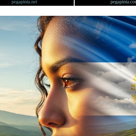
pegapinta.net
pegapinta.c