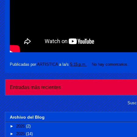
Publicadas por
ARTISTICA
a la/s
5:15 p.m.
No hay comentarios.:
Entradas más recientes
Suscr
Archivo del Blog
►
2026
(2)
►
2025
(14)