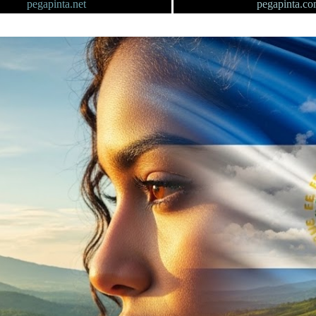
pegapinta.net
pegapinta.c