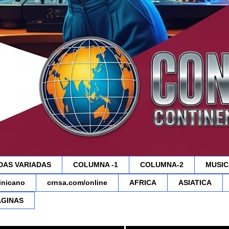
DAS VARIADAS
COLUMNA -1
COLUMNA-2
MUSIC
minicano
crnsa.com/online
AFRICA
ASIATICA
AGINAS