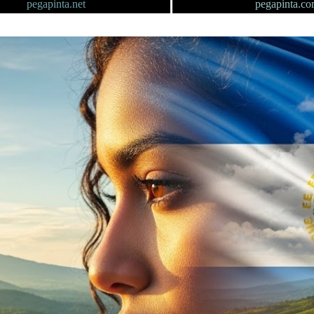
pegapinta.net
pegapinta.c