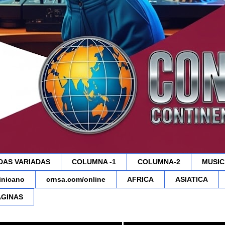
DAS VARIADAS
COLUMNA -1
COLUMNA-2
MUSIC
minicano
crnsa.com/online
AFRICA
ASIATICA
AGINAS