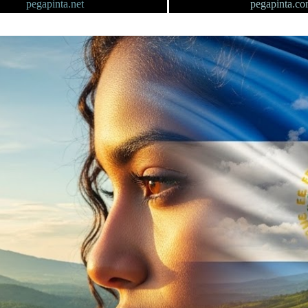
pegapinta.net
pegapinta.c