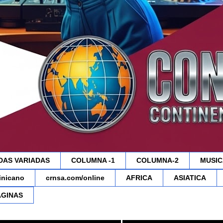
DAS VARIADAS
COLUMNA -1
COLUMNA-2
MUSIC
minicano
crnsa.com/online
AFRICA
ASIATICA
AGINAS