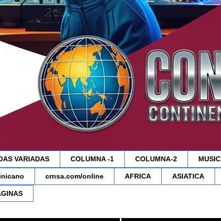
DAS VARIADAS
COLUMNA -1
COLUMNA-2
MUSIC
minicano
crnsa.com/online
AFRICA
ASIATICA
AGINAS