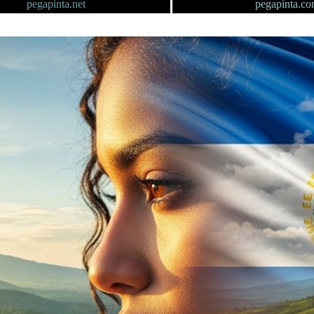
pegapinta.net
pegapinta.c